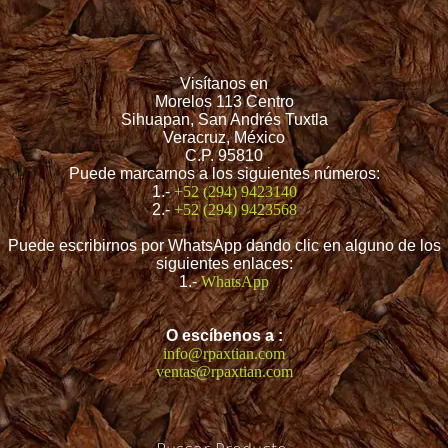
Visítanos en
Morelos 113 Centro
Sihuapan, San Andrés Tuxtla
Veracruz, México
C.P. 95810
Puede marcarnos a los siguientes números:
1.-
+52 (294) 9423140
2.-
+52 (294) 9423568
Puede escribirnos por WhatsApp dando clic en alguno de los
siguientes enlaces:
1.-
WhatsApp
O escíbenos a :
info@rpaxtian.com
ventas@rpaxtian.com