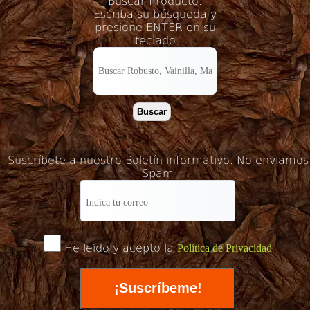
Buscar Producto.
Escriba su búsqueda y
presione ENTER en su
teclado
Buscar
Suscríbete a nuestro Boletín informativo. No enviamos
Spam
He leído y acepto la
Política de Privacidad